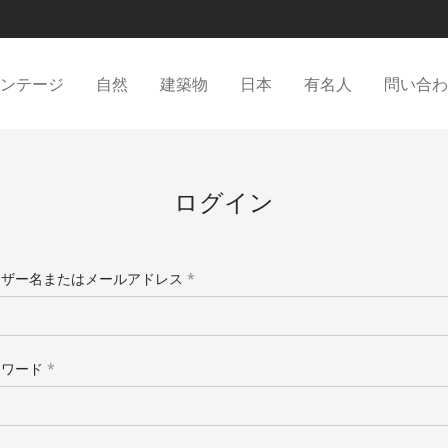
ィンテージ
自然
建築物
日本
有名人
問い合
ログイン
ーザー名またはメールアドレス
*
スワード
*