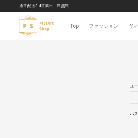
通常配送2-4営業日 料無料
Top
ファッション
ヴ
ユ
パ